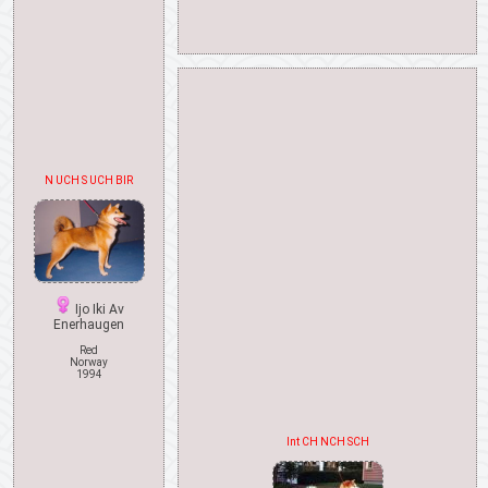
N UCH S UCH BIR
Ijo Iki Av
Enerhaugen
Red
Norway
1994
Int CH NCH SCH