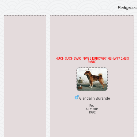
Pedigree 
NUCH SUCH SW93 NW95 EUROW97 KBHW97 2xBIS
2xBIG
Glendalin Burande
Red
Australia
1992